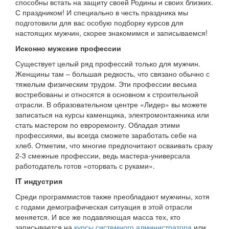
способны встать на защиту своей Родины и своих близких.
С праздником! И специально в честь праздника мы
подготовили для вас особую подборку курсов для
настоящих мужчин, скорее знакомимся и записываемся!
Исконно мужские профессии
Существует целый ряд профессий только для мужчин.
Женщины там – большая редкость, что связано обычно с
тяжелым физическим трудом. Эти профессии весьма
востребованы и относятся в основном к строительной
отрасли. В образовательном центре «Лидер» вы можете
записаться на курсы каменщика, электромонтажника или
стать мастером по евроремонту. Обладая этими
профессиями, вы всегда сможете заработать себе на
хлеб. Отметим, что многие предпочитают осваивать сразу
2-3 смежные профессии, ведь мастера-универсала
работодатель готов «оторвать с руками».
IT индустрия
Среди программистов также преобладают мужчины, хотя
с годами демографическая ситуация в этой отрасли
меняется. И все же подавляющая масса тех, кто
записывается на
курсы системного администратора
или