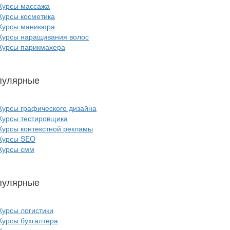
Курсы массажа
Курсы косметика
Курсы маникюра
Курсы наращивания волос
Курсы парикмахера
пулярные
курсы ИТ:
Курсы графического дизайна
Курсы тестировщика
Курсы контекстной рекламы
Курсы SEO
Курсы смм
пулярные
курсы бизнеса:
Курсы логистики
Курсы бухгалтера