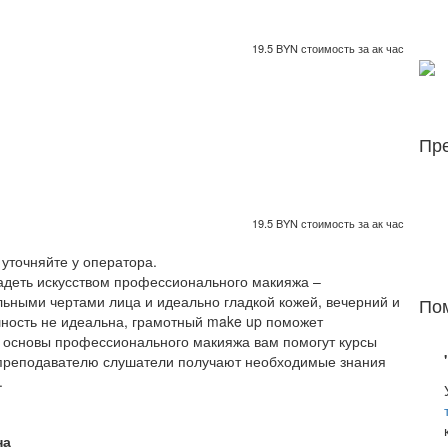
19.5 BYN стоимость за ак час
Пре
19.5 BYN стоимость за ак час
уточняйте у оператора.
адеть искусством профессионального макияжа –
ьными чертами лица и идеально гладкой кожей, вечерний и
Пом
ность не идеальна, грамотный make up поможет
ть основы профессионального макияжа вам помогут курсы
 преподавателю слушатели получают необходимые знания
.
на