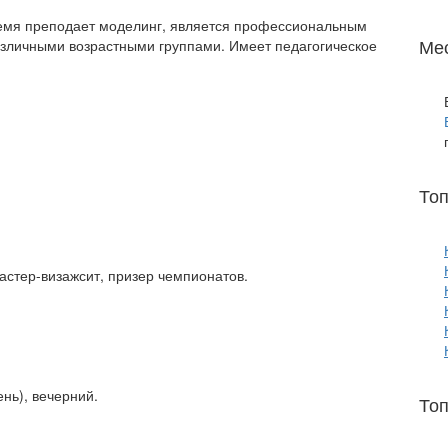
ремя преподает моделинг, является профессиональным
Ме
азличными возрастными группами. Имеет педагогическое
То
астер-визажсит, призер чемпионатов.
нь), вечерний.
Топ