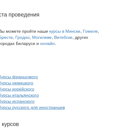
ста проведения
Вы можете пройти наши
курсы в Минске
,
Гомеле
,
Бресте
,
Гродно
,
Могилеве
,
Витебске
, других
городах Беларуси и
онлайн
.
п
курсов языков:
Курсы французкого
Курсы немецкого
Курсы корейского
Курсы итальянского
Курсы испанского
Курсы русского для иностранцев
 курсов
красоты: