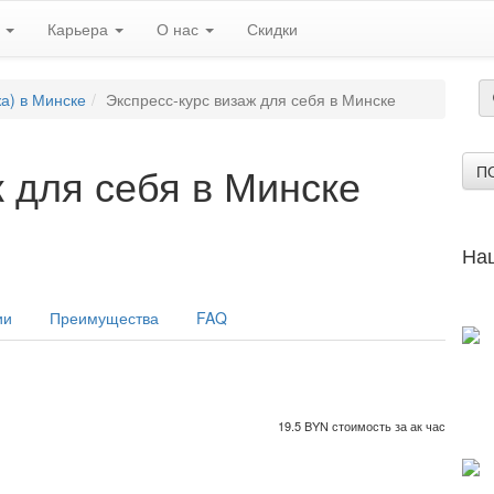
ь
Карьера
О нас
Скидки
а) в Минске
Экспресс-курс визаж для себя в Минске
 для себя в Минске
П
На
ии
Преимущества
FAQ
19.5 BYN стоимость за ак час