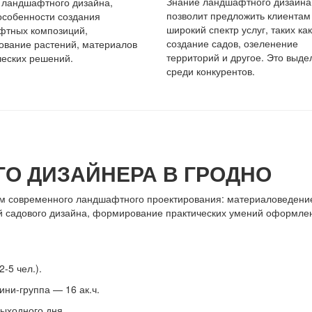
Знание ландшафтного дизайна
 ландшафтного дизайна,
позволит предложить клиентам
особенности создания
широкий спектр услуг, таких как
фтных композиций,
создание садов, озеленение
ование растений, материалов
территорий и другое. Это выде
ческих решений.
среди конкурентов.
О ДИЗАЙНЕРА В ГРОДНО
м современного ландшафтного проектирования: материаловедени
ей садового дизайна, формирование практических умений оформле
-5 чел.).
ини-группа — 16 ак.ч.
выходного дня.