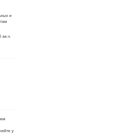
ьных и
атам
 ак.ч.
лем
няйте у