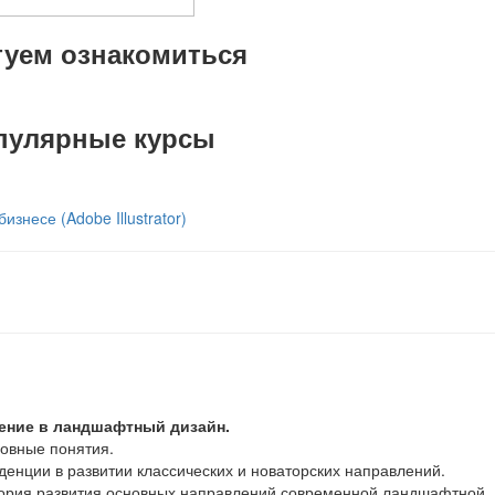
туем ознакомиться
пулярные курсы
знесе (Adobe Illustrator)
дение в ландшафтный дизайн.
новные понятия.
нденции в развитии классических и новаторских направлений.
тория развития основных направлений современной ландшафтной