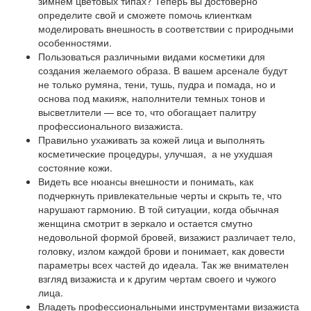
зимнем цветовых типах? Теперь вы достоверно
определите свой и сможете помочь клиенткам
моделировать внешность в соответствии с природными
особенностями.
Пользоваться различными видами косметики для
создания желаемого образа. В вашем арсенале будут
не только румяна, тени, тушь, пудра и помада, но и
основа под макияж, наполнители темных тонов и
высветлители — все то, что обогащает палитру
профессионального визажиста.
Правильно ухаживать за кожей лица и выполнять
косметические процедуры, улучшая, а не ухудшая
состояние кожи.
Видеть все нюансы внешности и понимать, как
подчеркнуть привлекательные черты и скрыть те, что
нарушают гармонию. В той ситуации, когда обычная
женщина смотрит в зеркало и остается смутно
недовольной формой бровей, визажист различает тело,
головку, излом каждой брови и понимает, как довести
параметры всех частей до идеала. Так же внимателен
взгляд визажиста и к другим чертам своего и чужого
лица.
Владеть профессиональными инструментами визажиста