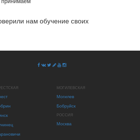
 принимаем
верили нам обучение своих
РЕСТСКАЯ
МОГИЛЕВСКАЯ
рест
Могилев
обрин
Бобруйск
инск
РОССИЯ
Москва
унинец
арановичи