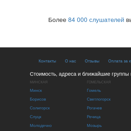
Более
84 000 слушателей
в
Контакты
О нас
Отзывы
Оплата за 
Стоимость, адреса и ближайшие группы 
МИНСКАЯ
ГОМЕЛЬСКАЯ
Минск
Гомель
Борисов
Светлогорск
Солигорск
Рогачев
Слуцк
Речица
Молодечно
Мозырь