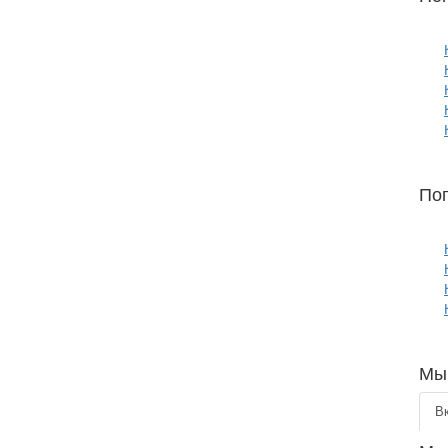
По
Мы 
В