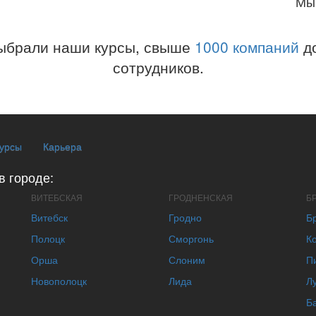
Мы
ыбрали наши курсы, свыше
1000 компаний
до
сотрудников.
курсы
Карьера
в городе:
ВИТЕБСКАЯ
ГРОДНЕНСКАЯ
Б
Витебск
Гродно
Б
Полоцк
Сморгонь
К
Орша
Слоним
П
Новополоцк
Лида
Л
Б