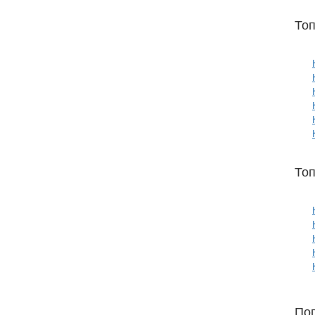
То
Топ
По