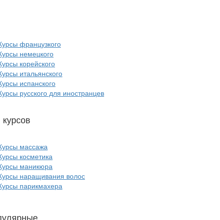
п
курсов языков:
Курсы французкого
Курсы немецкого
Курсы корейского
Курсы итальянского
Курсы испанского
Курсы русского для иностранцев
 курсов
красоты:
Курсы массажа
Курсы косметика
Курсы маникюра
Курсы наращивания волос
Курсы парикмахера
пулярные
курсы ИТ: