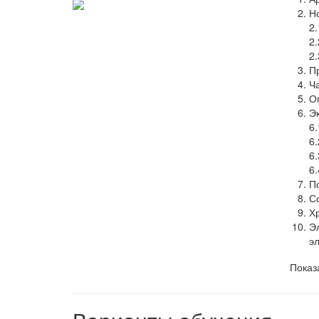
Н
2
2
2
П
Ч
О
Э
6
6
6
6
П
С
Х
Э
э
Показ