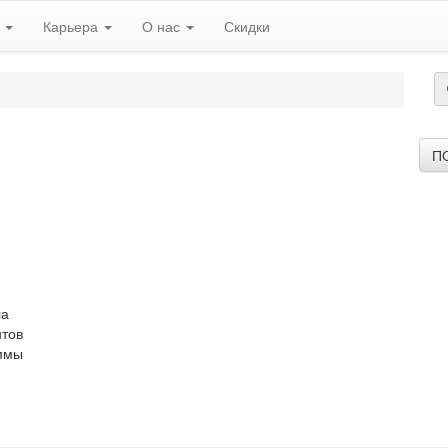
ь
Карьера
О нас
Скидки
П
ла
нтов
аммы