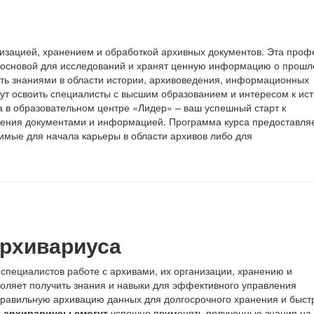
изацией, хранением и обработкой архивных документов. Эта проф
я основой для исследований и хранят ценную информацию о прошл
ать знаниями в области истории, архивоведения, информационных
гут освоить специалисты с высшим образованием и интересом к ист
а в образовательном центре «Лидер» – ваш успешный старт к
ения документами и информацией. Программа курса предоставля
имые для начала карьеры в области архивов либо для
рхивариуса
специалистов работе с архивами, их организации, хранению и
оляет получить знания и навыки для эффективного управления
равильную архивацию данных для долгосрочного хранения и быст
, архивариусы смогут
успешно применять полученные знания на