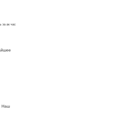
 за ак час
айшее
. Наш