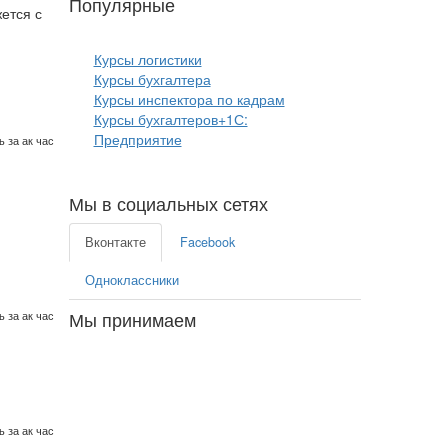
Популярные
курсы бизнеса:
ется с
Курсы логистики
Курсы бухгалтера
Курсы инспектора по кадрам
Курсы бухгалтеров+1С:
Предприятие
 за ак час
Мы в социальных сетях
Вконтакте
Facebook
Одноклассники
Мы принимаем
 за ак час
 за ак час