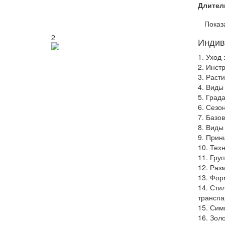
Длител
Показ
2
Индив
1. Уход
2. Инст
3. Раст
4. Виды
5. Град
6. Сезо
7. Базо
8. Виды
9. Прин
10. Тех
11. Гру
12. Раз
13. Фор
14. Сти
транспа
15. Сим
16. Зол