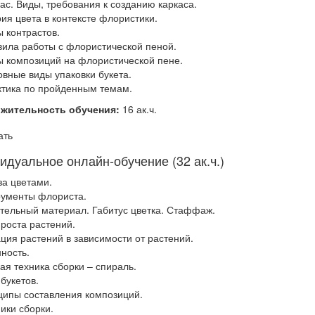
кас. Виды, требования к созданию каркаса.
рия цвета в контексте флористики.
ы контрастов.
вила работы с флористической пеной.
ы композиций на флористической пене.
овные виды упаковки букета.
ктика по пройденным темам.
жительность обучения:
16 ак.ч.
ать
идуальное онлайн-обучение (32 ак.ч.)
 за цветами.
рументы флориста.
ительный материал. Габитус цветка. Стаффаж.
 роста растений.
ация растений в зависимости от растений.
нность.
вая техника сборки – спираль.
 букетов.
ципы составления композиций.
ники сборки.