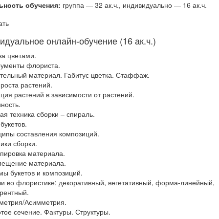
ьность обучения:
группа — 32 ак.ч., индивидуально — 16 ак.ч.
ать
идуальное онлайн-обучение (16 ак.ч.)
 за цветами.
рументы флориста.
ительный материал. Габитус цветка. Стаффаж.
 роста растений.
ация растений в зависимости от растений.
нность.
вая техника сборки – спираль.
 букетов.
ципы составления композиций.
ники сборки.
ппировка материала.
мещение материала.
мы букетов и композиций.
ли во флористике: декоративный, вегетативный, форма-линейный,
рентный.
метрия/Асимметрия.
отое сечение. Фактуры. Структуры.