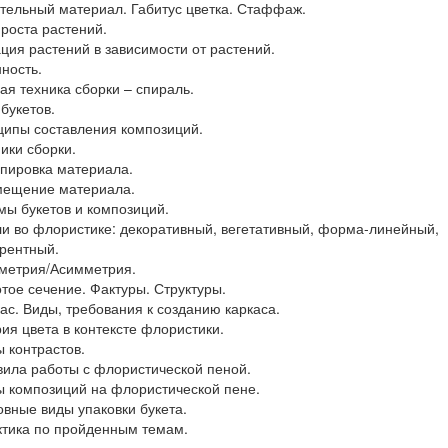
ительный материал. Габитус цветка. Стаффаж.
 роста растений.
ация растений в зависимости от растений.
нность.
вая техника сборки – спираль.
 букетов.
ципы составления композиций.
ники сборки.
ппировка материала.
мещение материала.
мы букетов и композиций.
ли во флористике: декоративный, вегетативный, форма-линейный,
рентный.
метрия/Асимметрия.
отое сечение. Фактуры. Структуры.
кас. Виды, требования к созданию каркаса.
рия цвета в контексте флористики.
ы контрастов.
вила работы с флористической пеной.
ы композиций на флористической пене.
овные виды упаковки букета.
ктика по пройденным темам.