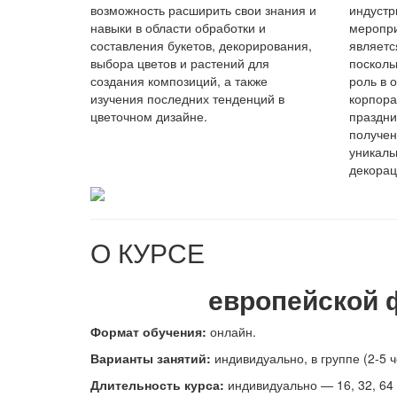
возможность расширить свои знания и
индустр
навыки в области обработки и
меропри
составления букетов, декорирования,
являетс
выбора цветов и растений для
посколь
создания композиций, а также
роль в 
изучения последних тенденций в
корпора
цветочном дизайне.
праздни
получен
уникал
декорац
О КУРСЕ
европейской 
Формат обучения:
онлайн.
В
арианты занятий:
индивидуально, в группе (2-5 ч
Длительность курса:
индивидуально — 16, 32, 64 а