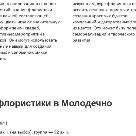
ии планирования и ведения
искусством, курс флористики 
ятий, знание флористики
освоить основные приемы и те
я важной составляющей,
создания красивых букетов,
ку цветы играют значительную
композиций и декоративных эл
оформлении свадеб,
из цветов. Это может быть пол
тивных мероприятий и
самореализации и творческого
ков. Они могут использовать
развития.
ные навыки для создания
ьных и запоминающихся
ий.
флористики в Молодечно
ел.).
к.ч. (на выбор), группа — 32 ак.ч.