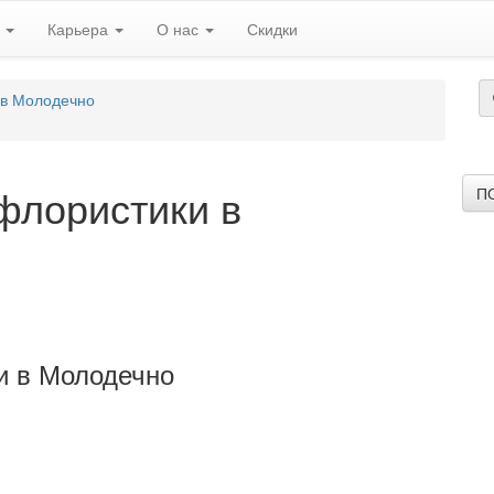
ь
Карьера
О нас
Скидки
 в Молодечно
флористики в
П
и в Молодечно