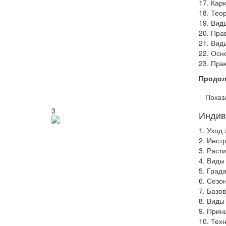
17. Кар
18. Тео
19. Вид
20. Пра
21. Вид
22. Осн
23. Пра
Продол
Показ
3
Индив
1. Уход
2. Инст
3. Раст
4. Виды
5. Град
6. Сезо
7. Базо
8. Виды
9. Прин
10. Тех