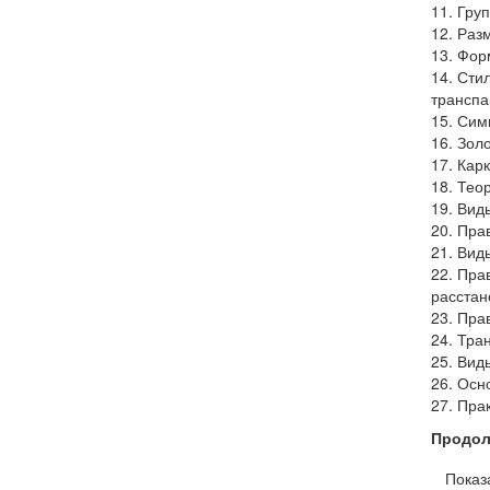
11. Гру
12. Раз
13. Фор
14. Сти
транспа
15. Сим
16. Зол
17. Кар
18. Тео
19. Вид
20. Пра
21. Вид
22. Пра
расстан
23. Пра
24. Тра
25. Вид
26. Осн
27. Пра
Продол
Показ