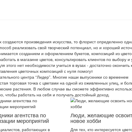
х создаются произведения искусства, то флорист определенно одн
пособ реализовать свой творческий потенциал, но и хороший источ
занимается созданием и оформлением букетов, композиций из цвето
ботать в магазине цветов, консультировать клиентов по выбору и 
я этого нет необходимости учиться в вузах - достаточно окончить 
тавления цветочных композиций с нуля помогут
тельного центра “Лидер”. Многие наши выпускники со временем
стая торговая точка с цветами на одной из оживленных улиц, и бо
ические растения. В любом случае вы сможете эффективно использ
, чтобы работать на себя и получать достойный доход.
дники агентства по
Люди, желающие освои
изации мероприятий
новое хобби
циалистов, работающих в
Для тех, кто интересуется цве