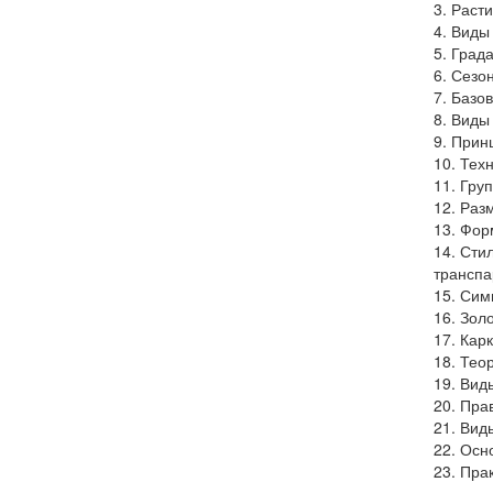
3. Раст
4. Виды
5. Град
6. Сезо
7. Базо
8. Виды
9. Прин
10. Тех
11. Гру
12. Раз
13. Фор
14. Сти
транспа
15. Сим
16. Зол
17. Кар
18. Тео
19. Вид
20. Пра
21. Вид
22. Осн
23. Пра