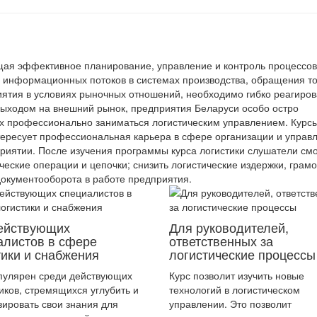
щая эффективное планирование, управление и контроль процессов
, информационных потоков в системах производства, обращения т
иятия в условиях рыночных отношений, необходимо гибко реагиров
ыходом на внешний рынок, предприятия Беларуси особо остро
ых профессионально заниматься логистическим управлением. Курс
нтересует профессиональная карьера в сфере организации и управ
иятии. После изучения программы курса логистики слушатели смо
еские операции и цепочки; снизить логистические издержки, грам
окументооборота в работе предприятия.
ействующих
Для руководителей,
алистов в сфере
ответственных за
тики и снабжения
логистические процессы
пулярен среди действующих
Курс позволит изучить новые
иков, стремящихся углубить и
технологий в логистическом
зировать свои знания для
управлении. Это позволит