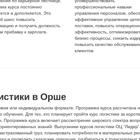
ения по карьерной лестнице.
усовершенствовать
ма курса постоянно
профессиональные навыки
ется и дополняется. Это
управления персоналом, обесп
й шанс повысить
эффективное управление цеп
кацию и получить должность
поставок, повысить операцион
и прибавку к зарплате.
эффективность, оптимизироват
бизнес-процессы, снизить изде
повысить качество обслуживан
клиентов.
истики в Орше
овом или индивидуальном формате. Программа курса рассчитана н
го обучения. Для тех, кто планирует пройти курс логистики за корот
.ч. Программа курса включает рассмотрение широкого спектра вопр
оориентированных знаний.
Выпускники курсов логистики ОЦ “Лидер
застрахованный груз, планировать потребности в материальных ре
ад и проводить складские операции, разбираться в транспортных