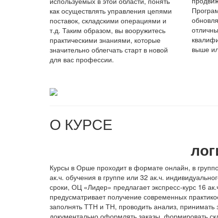
продвиж
используемых в этой области, понять
Програм
как осуществлять управления цепями
обновля
поставок, складскими операциями и
отличны
т.д. Таким образом, вы вооружитесь
квалифи
практическими знаниями, которые
выше ил
значительно облегчать старт в новой
для вас профессии.
О КУРСЕ
лог
Курсы в Орше проходит в формате онлайн, в групп
ак.ч. обучения в группе или 32 ак.ч. индивидуально
сроки, ОЦ «Лидер» предлагает экспресс-курс 16 ак
предусматривает получение современных практик
заполнять ТТН и ТН, проводить анализ, принимать 
документально оформлять заказы, формировать скл