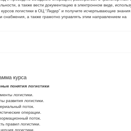
льности, а также вести документацию в электронном виде, использ
 курсов логистики в ОЦ “Лидер” и получите исчерпывающие знания
или снабжения, а также грамотно управлять этим направлением на
амма курса
вные понятия логистики
ементы логистики.
апы развития логистики.
териальный поток.
гистические операции.
формационный поток.
сть правил логистики.
нцепция логистики.