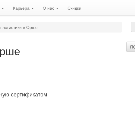
ь
Карьера
О нас
Скидки
ы логистики в Орше
Орше
П
ную сертификатом