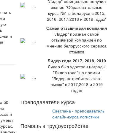
"Лидер" официально получил
звание "Образовательные
ечить
курсы №1 в Беларуси в 2015,
ями
2016, 2017,2018 и 2019 годах"
ную
Самая отзывчивая компания
ь
"Лидер" признан самой
ржки и
отзывчивой компанией по
ия
мнению белорусского сервиса
отзывов
Лидер года 2017, 2018, 2019
Лидер был удостоен награды
"Лидер года" на премии
"Лидер потребительского
рынка" в 2017,2018 и 2019
годах
Преподаватели курса
а 50
кие
Светлана - преподаватель
осов и
онлайн-курса логистики
” умеют
Помощь в трудоустройстве
сурсах,
 тарифах