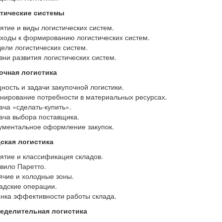
стические системы
нятие и виды логистических систем.
дходы к формированию логистических систем.
дели логистических систем.
овни развития логистических систем.
почная логистика
щность и задачи закупочной логистики.
анирование потребности в материальных ресурсах.
дача «сделать-купить».
дача выбора поставщика.
кументальное оформление закупок.
дская логистика
нятие и классификация складов.
авило Паретто.
рячие и холодные зоны.
ладские операции.
енка эффективности работы склада.
ределительная логистика