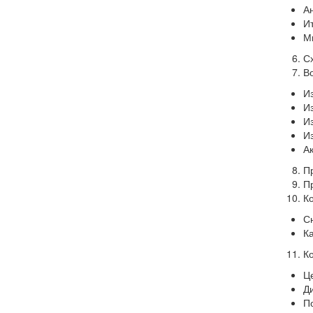
А
И
М
С
В
И
И
И
И
А
П
П
К
С
К
К
Ц
Д
П