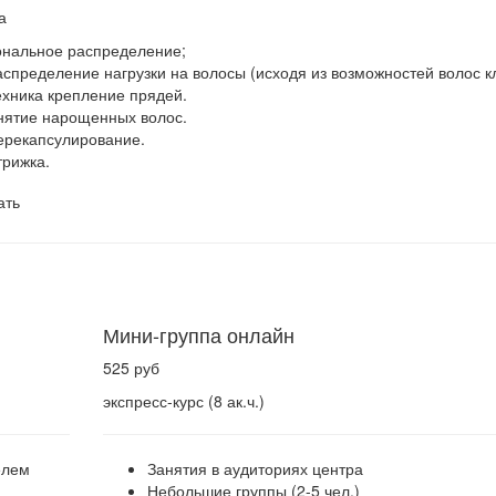
а
ональное распределение;
аспределение нагрузки на волосы (исходя из возможностей волос к
ехника крепление прядей.
нятие нарощенных волос.
ерекапсулирование.
трижка.
ать
Мини-группа онлайн
525 руб
экспресс-курс (8 ак.ч.)
елем
Занятия в аудиториях центра
Небольшие группы (2-5 чел.)