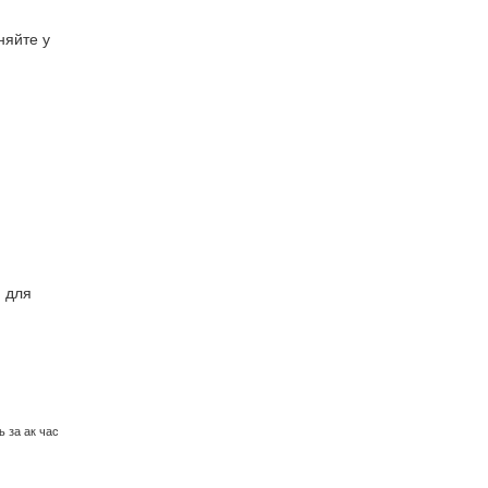
няйте у
и для
 за ак час