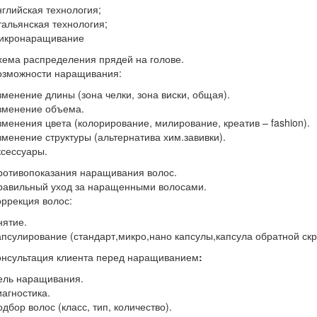
нглийская технология;
тальянская технология;
икронаращивание
хема распределения прядей на голове.
озможности наращивания:
зменение длины (зона челки, зона виски, общая).
зменение объема.
зменения цвета (колорирование, милирование, креатив – fashion).
зменение структуры (альтернатива хим.завивки).
ксессуары.
ротивопоказания наращивания волос.
равильный уход за наращенными волосами.
оррекция волос:
нятие.
апсулирование (стандарт,микро,нано капсулы,капсула обратной скр
онсультация клиента перед наращиванием
:
ель наращивания.
иагностика.
одбор волос (класс, тип, количество).