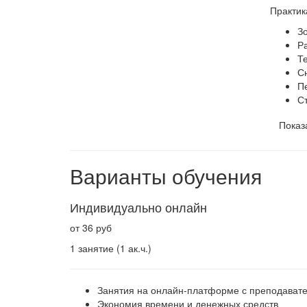
Практик
З
Р
Т
С
П
С
Показ
Варианты обучения
Индивидуально онлайн
от 36 руб
1 занятие (1 ак.ч.)
Занятия на онлайн-платформе с преподават
Экономия времени и денежных средств