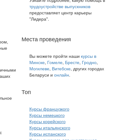
Узнайте подробнее, какую помощь в
трудоустройстве выпускников
предоставляет центр карьеры
"Лидера".
Места проведения
ром,
тные
Вы можете пройти наши
курсы в
Минске
,
Гомеле
,
Бресте
,
Гродно
,
Могилеве
,
Витебске
, других городах
зличными
Беларуси и
онлайн
.
ваших
Топ
курсов языков:
ульное
Курсы французкого
Курсы немецкого
Курсы корейского
Курсы итальянского
с
Курсы испанского