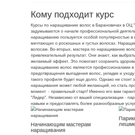
Кому подходит курс
Курсы по наращиванию волос в Барановичах в ОЦ 
задумываются о начале профессиональной деятель
наращиванию пользуется особой популярностью в в
мечтающих о роскошных и густых волосах. Наращив
волосам. Во-вторых, мастера по наращиванию вол
привлекательный результат. Они знают, как выбрать
желаемый эффект. Это помогает сохранить здоровь
наращиванию волос являются профессионалами в об
предотвращения выпадения волос, укладке и уходу
такого профиля будет еще долго. Однако не стоит 
наращивания может любой желающий, но стать проф
момент - правильный старт! Именно его вам гаран
"Лидер". Независимо от вашей специализации - пари
навыки и предоставлять более разнообразные услу
Парик
лешме
Начинающим мастерам
наращивания