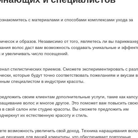
ознакомитесь с материалами и способами комплексами ухода за
чесок и образов. Независимо от того, являетесь ли вы парикмахе
вания волос даст вам возможность создавать уникальные и эффек
в и увеличивать число посещений.
рсенал стилистических приемов. Сможете экспериментировать с ра
чески, которые будут точно соответствовать пожеланиям и вкусам 
анным специалистом в индустрии красоты.
редложить своим клиентам дополнительные услуги, такие как капс
ащивание волос и многое другое. Это поможет вам повысить свою
 в свой салон или студию красоты. Вы сможете предложить им
черкнут их естественную красоту и стиль.
ете возможность увеличить свой доход. Техника наращивания воло
ые решения для вашей клиентуры, что обеспечивает повторные