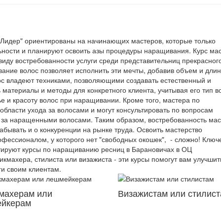
"Лидер" ориентированы на начинающих мастеров, которые только
ности и планируют освоить азы процедуры наращивания. Курс ма
иду востребованности услуги среди представительниц прекрасного
ание волос позволяет исполнить эти мечты, добавив объем и длин
ос владеют техниками, позволяющими создавать естественный и
 материалы и методы для конкретного клиента, учитывая его тип в
е и красоту волос при наращивании. Кроме того, мастера по
ласти ухода за волосами и могут консультировать по вопросам
 за наращенными волосами. Таким образом, востребованность ма
забывать и о конкуренции на рынке труда. Освоить мастерство
ессионалом, у которого нет "свободных окошек", - сложно! Ключ
тируют курсы по наращиванию ресниц в Барановичах в ОЦ
кмахера, стилиста или визажиста - эти курсы помогут вам улучшит
ги своим клиентам.
махерам или
Визажистам или стилис
йкерам