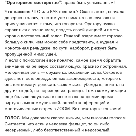
“Ораторское мастерство”
: право быть услышанным!
Что важнее:
ЧТО или КАК говорить? Оказывается, сначала
доверяют голосу, а потом уже внимательно слушают и
прислушиваются к тому, что говорится. Оратору нужно
справиться с волнением, владеть своей дикцией и иметь
хорошо поставленный голос. Речевой азарт имеет гораздо
большую силу, чем можно себе представить, а нудная и
монотонная речь даже, по сути, наоборот, рискует быть
пропущенной мимо ушей.
И если с психологией все понятно, самое время обратить
внимание на речевую составляющую. Красиво построенная,
мелодичная речь — оружие колоссальной силы. Секретов
здесь нет, есть определенные закономерности, которые с
опытом помогут доносить свою мысль, убеждать, влиять на
других людей, не переходя их границы. Тема коммуникации
еще больше актуальна в новое из-за пандемии время
виртуальных коммуникаций: онлайн конференций и
многочисленных встреч в ZOOM. Вот некоторые тонкости!
ГОЛОС.
Мы доверяем скорее низким, чем высоким голосам.
Считается, что если у человека фальцет, то он либо
несерьезный, либо безответственный и недозрелый.