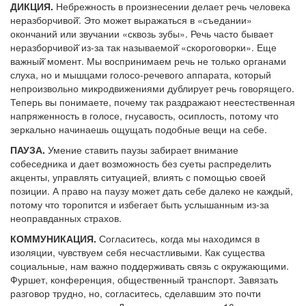
ДИКЦИЯ.
Небрежность в произнесении делает речь человека
неразборчивой̆. Это может выражаться в «съедании»
окончаний или звучании «сквозь зубы». Речь часто бывает
неразборчивой̆ из-за так называемой̆ «скороговорки». Еще
важный̆ момент. Мы воспринимаем речь не только органами
слуха, но и мышцами голосо-речевого аппарата, который
непроизвольно микродвижениями дублирует речь говорящего.
Теперь вы понимаете, почему так раздражают неестественная
напряженность в голосе, гнусавость, осиплость, потому что
зеркально начинаешь ощущать подобные вещи на себе.
ПАУЗА.
Умение ставить паузы забирает внимание
собеседника и дает возможность без суеты распределить
акценты, управлять ситуацией, влиять с помощью своей
позиции. А право на паузу может дать себе далеко не каждый,
потому что торопится и избегает быть услышанным из-за
неоправданных страхов.
КОММУНИКАЦИЯ.
Согласитесь, когда мы находимся в
изоляции, чувствуем себя несчастливыми. Как существа
социальные, нам важно поддерживать связь с окружающими.
Фуршет, конференция, общественный транспорт. Завязать
разговор трудно, но, согласитесь, сделавшим это почти