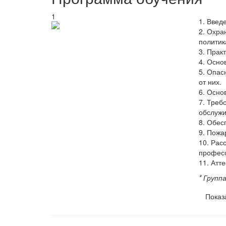
1
1. Введ
2. Охра
политик
3. Прак
4. Осно
5. Опас
от них.
6. Осно
7. Треб
обслужи
8. Обес
9. Пожа
10. Рас
профес
11. Атт
* Групп
Показ