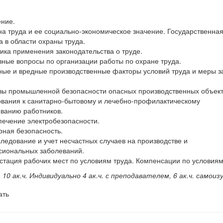
ение.
на труда и ее социально-экономическое значение. Государственна
а в области охраны труда.
тика применения законодательства о труде.
вные вопросы по организации работы по охране труда.
ные и вредные производственные факторы условий труда и меры 
вы промышленной безопасности опасных производственных объект
ования к санитарно-бытовому и лечебно-профилактическому
ванию работников.
печение электробезопасности.
рная безопасность.
следование и учет несчастных случаев на производстве и
сиональных заболеваний.
естация рабочих мест по условиям труда. Компенсации по условиям
а 10 ак.ч. Индивидуально 4 ак.ч. с преподавателем, 6 ак.ч. самоиз
ать