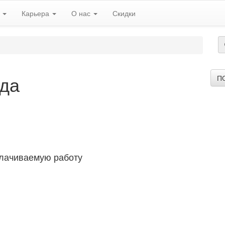
ь
Карьера
О нас
Скидки
уда
П
плачиваемую работу