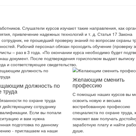
аботников. Слушатели курсов изучают такие направления, как орга
тия, привлечение надежных технологий и т. д. Статья 17 Закона
о сотрудник, не прошедший проверку знаний по вопросам охраны т
нностей. Рабочий персонал обязан проходить обучение (проверку з
алисты – раз в 3 года. ∗По окончании курса необходимо будет подтв
 наш документ. После подтверждения горисполком выдает выписку 
уда и соответствующее свидетельство.
Желающим сменить
профессию
щающим должность по
е труда
С помощью наших курсов вы м
бязанности по охране труда
освоить новую и весьма
т действующему сотруднику
востребованную профессию
квалификации. Если вы попали
специалиста по охране труда, 
 ситуацию и вам нужна
поможет вам получать достой
енная подготовка по данному
заработную плату и найти рабо
ению - приглашаем на наши
душе.