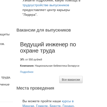
Узнайте подробнее, какую помощь в
трудоустройстве выпускников
предоставляет центр карьеры
"Лидера".
я
Вакансии для выпускников
защиты
Ведущий инженер по
ов.
охране труда
ЗП:
от 550 рублей
Компания:
Национальная библиотека Беларуси
Подробнее
 труда.
Все вакансии
учение
Места проведения
Вы можете пройти наши
курсы в
Минске
,
Гомеле
,
Бресте
,
Гродно
,