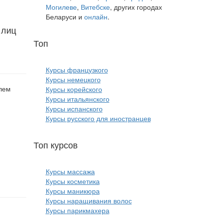
Могилеве
,
Витебске
, других городах
Беларуси и
онлайн
.
 лиц
Топ
курсов языков:
Курсы французкого
Курсы немецкого
лем
Курсы корейского
Курсы итальянского
Курсы испанского
Курсы русского для иностранцев
Топ курсов
красоты:
Курсы массажа
Курсы косметика
Курсы маникюра
Курсы наращивания волос
Курсы парикмахера