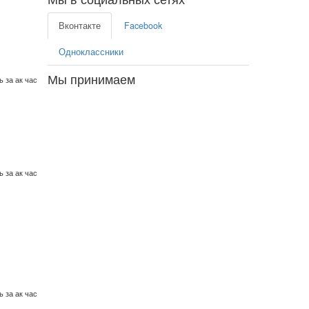
Вконтакте
Facebook
Одноклассники
Мы принимаем
 за ак час
 за ак час
 за ак час