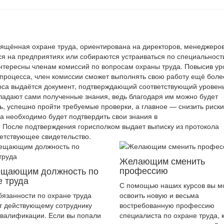
ящённая охране труда, ориентирована на директоров, менеджеров
ся на предприятиях или собираются устраиваться по специальност
интересны членам комиссий по вопросам охраны труда. Повысив ур
процесса, член комиссии сможет выполнять свою работу ещё боле
рса выдаётся документ, подтверждающий соответствующий уровен
ладают сами полученные знания, ведь благодаря им можно будет
, успешно пройти требуемые проверки, а главное — снизить риски
са необходимо будет подтвердить свои знания в
 После подтверждения горисполком выдает выписку из протокола
ветствующее свидетельство.
Желающим сменить
профессию
щающим должность по
е труда
С помощью наших курсов вы м
бязанности по охране труда
освоить новую и весьма
т действующему сотруднику
востребованную профессию
квалификации. Если вы попали
специалиста по охране труда, 