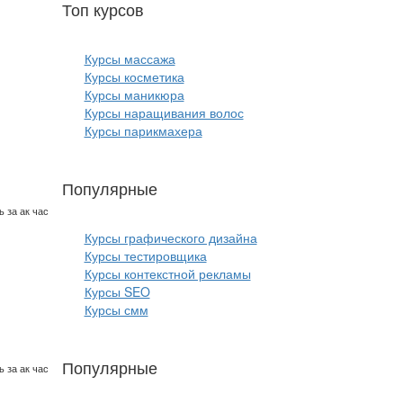
Топ курсов
красоты:
Курсы массажа
Курсы косметика
Курсы маникюра
Курсы наращивания волос
Курсы парикмахера
Популярные
курсы ИТ:
 за ак час
Курсы графического дизайна
Курсы тестировщика
Курсы контекстной рекламы
Курсы SEO
Курсы смм
Популярные
курсы бизнеса:
 за ак час