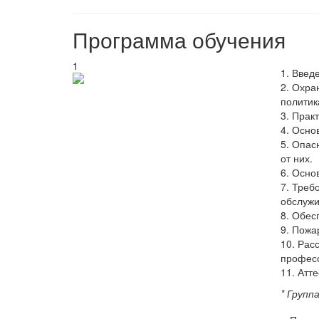
Программа обучения
1
1. Введ
2. Охра
политик
3. Прак
4. Осно
5. Опас
от них.
6. Осно
7. Треб
обслужи
8. Обес
9. Пожа
10. Рас
профес
11. Атт
* Групп