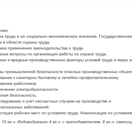
ение.
на труда и ее социально-экономическое значение. Государственна
а в области охраны труда.
тика применения законодательства о труде.
вные вопросы по организации работы по охране труда.
ные и вредные производственные факторы условий труда и меры 
вы промышленной безопасности опасных производственных объект
ования к санитарно-бытовому и лечебно-профилактическому
ванию работников.
печение электробезопасности.
рная безопасность.
следование и учет несчастных случаев на производстве и
сиональных заболеваний.
естация рабочих мест по условиям труда. Компенсации по условиям
а 10 ак.ч. Индивидуально 4 ак.ч. с преподавателем, 6 ак.ч. самоиз