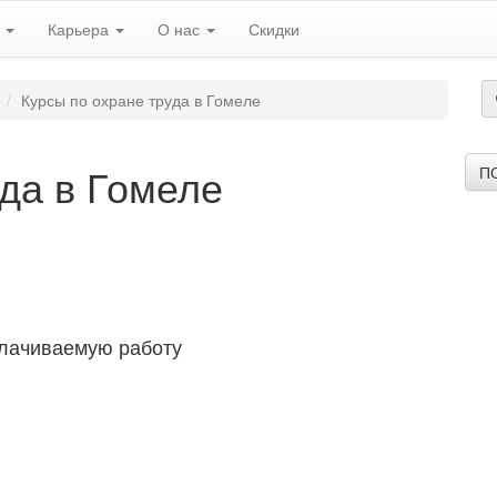
ь
Карьера
О нас
Скидки
е
Курсы по охране труда в Гомеле
уда в Гомеле
П
плачиваемую работу