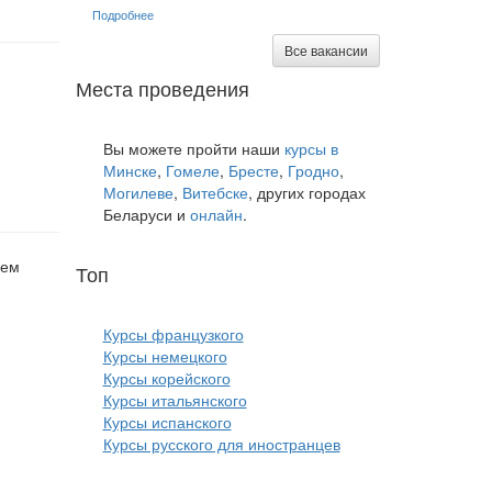
Подробнее
Все вакансии
Места проведения
Вы можете пройти наши
курсы в
Минске
,
Гомеле
,
Бресте
,
Гродно
,
Могилеве
,
Витебске
, других городах
Беларуси и
онлайн
.
лем
Топ
курсов языков:
Курсы французкого
Курсы немецкого
Курсы корейского
Курсы итальянского
Курсы испанского
Курсы русского для иностранцев