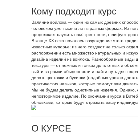
Кому подходит курс
Валяние войлока — один из самых древних способов
человеком уже тысячи лет в разных формах. Из нег
продолжает служить нам: греет ноги, шлифует драг
В конце XX века началось возрождение этого тради
известных кутюрье: из него создают не только отд
распоряжении есть множество натуральных и искус
дизайна изделий из войлока. Разнообразные виды ш
текстуры — от нежных и тонких до плотных и объёмн
выйти за рамки обыденности и найти путь для твор
делать цветочки и бусинки (подобных уроков достат
практических навыков, которые помогут вам двигат
Мы не будем делать однотипные изделия. Однако, о
неповторимое изделие. По окончании курса в Вите
обновками, которые будут отражать вашу индивидуа
О КУРСЕ