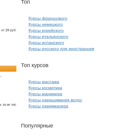
Топ
курсов языков:
Курсы французкого
Курсы немецкого
Курсы корейского
от 29 руб.
Курсы итальянского
Курсы испанского
Курсы русского для иностранцев
Топ курсов
красоты:
,
Курсы массажа
Курсы косметика
Курсы маникюра
Курсы наращивания волос
 за ак час
Курсы парикмахера
Популярные
курсы ИТ: