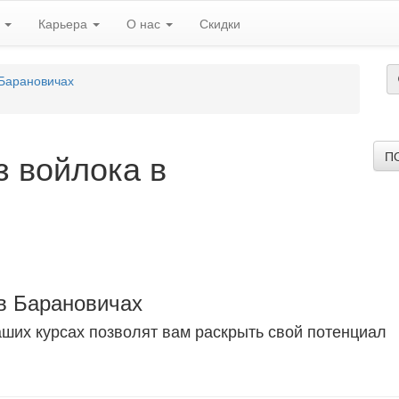
ь
Карьера
О нас
Скидки
 Барановичах
з войлока в
П
в Барановичах
аших курсах позволят вам раскрыть свой потенциал