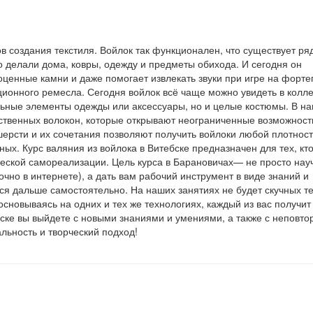
 создания текстиля. Войлок так функционален, что существует ря
о делали дома, ковры, одежду и предметы обихода. И сегодня он
оценные камни и даже помогает извлекать звуки при игре на форте
ционного ремесла. Сегодня войлок всё чаще можно увидеть в колл
ельные элементы одежды или аксессуары, но и целые костюмы. В н
ственных волокон, которые открывают неограниченные возможност
ерсти и их сочетания позволяют получить войлоки любой плотност
ых. Курс валяния из войлока в Витебске предназначен для тех, кто
ческой самореализации. Цель курса в Барановичах— не просто нау
очно в интернете), а дать вам рабочий инструмент в виде знаний и
ься дальше самостоятельно. На наших занятиях не будет скучных т
сновываясь на одних и тех же технологиях, каждый из вас получит 
бске вы выйдете с новыми знаниями и умениями, а также с неповт
льность и творческий подход!