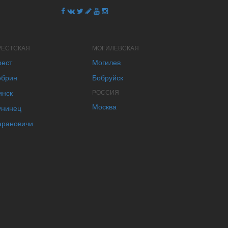
РЕСТСКАЯ
МОГИЛЕВСКАЯ
рест
Могилев
обрин
Бобруйск
инск
РОССИЯ
Москва
унинец
арановичи