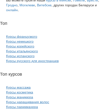
Вы можете пройти наши
курсы в Минске
,
Гомеле
,
Бресте
,
Гродно
,
Могилеве
,
Витебске
, других городах Беларуси и
онлайн
.
Топ
курсов языков:
Курсы французкого
Курсы немецкого
Курсы корейского
Курсы итальянского
Курсы испанского
Курсы русского для иностранцев
Топ курсов
красоты:
Курсы массажа
Курсы косметика
Курсы маникюра
Курсы наращивания волос
Курсы парикмахера