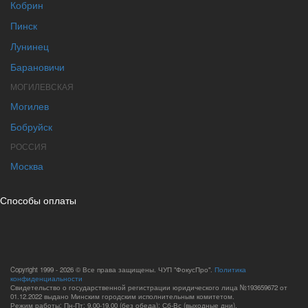
Кобрин
Пинск
Лунинец
Барановичи
МОГИЛЕВСКАЯ
Могилев
Бобруйск
РОССИЯ
Москва
Способы оплаты
Copyright 1999 - 2026 © Все права защищены. ЧУП "ФокусПро".
Политика
конфиденциальности
Свидетельство о государственной регистрации юридического лица №193659672 от
01.12.2022 выдано Минским городским исполнительным комитетом.
Режим работы: Пн-Пт: 9.00-19.00 (без обеда); Сб-Вс (выходные дни).