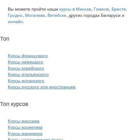
Вы можете пройти наши
курсы в Минске
,
Гомеле
,
Бресте
,
Гродно
,
Могилеве
,
Витебске
, других городах Беларуси и
онлайн
.
Топ
курсов языков:
Курсы французкого
Курсы немецкого
Курсы корейского
Курсы итальянского
Курсы испанского
Курсы русского для иностранцев
Топ курсов
красоты:
Курсы массажа
Курсы косметика
Курсы маникюра
Курсы наращивания волос