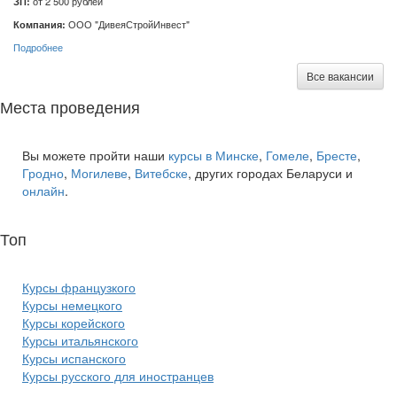
ЗП:
от 2 500 рублей
Компания:
ООО "ДивеяСтройИнвест"
Подробнее
Все вакансии
Места проведения
Вы можете пройти наши
курсы в Минске
,
Гомеле
,
Бресте
,
Гродно
,
Могилеве
,
Витебске
, других городах Беларуси и
онлайн
.
Топ
курсов языков:
Курсы французкого
Курсы немецкого
Курсы корейского
Курсы итальянского
Курсы испанского
Курсы русского для иностранцев