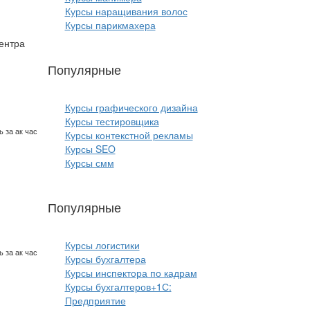
Курсы наращивания волос
Курсы парикмахера
ентра
Популярные
курсы ИТ:
Курсы графического дизайна
Курсы тестировщика
 за ак час
Курсы контекстной рекламы
Курсы SEO
Курсы смм
Популярные
курсы бизнеса:
Курсы логистики
 за ак час
Курсы бухгалтера
Курсы инспектора по кадрам
Курсы бухгалтеров+1С:
Предприятие