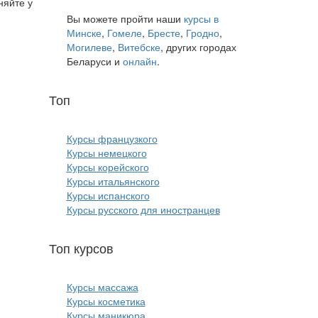
няйте у
Вы можете пройти наши
курсы в
Минске
,
Гомеле
,
Бресте
,
Гродно
,
Могилеве
,
Витебске
, других городах
Беларуси и
онлайн
.
Топ
курсов языков:
Курсы французкого
Курсы немецкого
Курсы корейского
Курсы итальянского
Курсы испанского
Курсы русского для иностранцев
Топ курсов
красоты:
Курсы массажа
Курсы косметика
Курсы маникюра