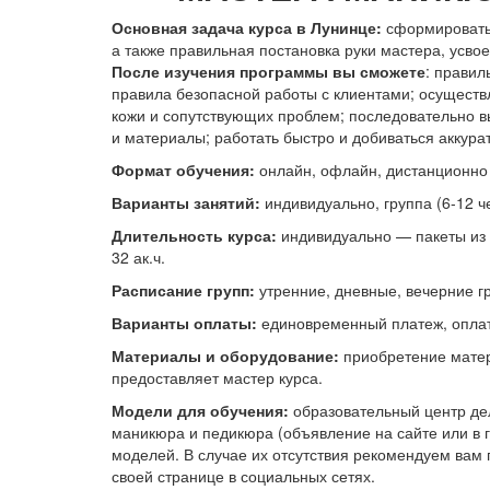
Основная задача курса в Лунинце:
сформировать
а также правильная постановка руки мастера, усвое
После изучения программы вы сможете
: правил
правила безопасной работы с клиентами; осуществл
кожи и сопутствующих проблем; последовательно в
и материалы; работать быстро и добиваться аккурат
Формат обучения:
онлайн, офлайн, дистанционно
Варианты занятий:
индивидуально, группа (6-12 че
Длительность курса:
индивидуально — пакеты из к
32 ак.ч.
Расписание групп:
утренние, дневные, вечерние г
Варианты оплаты:
единовременный платеж, оплата
Материалы и оборудование:
приобретение матер
предоставляет мастер курса.
Модели для обучения:
образовательный центр дел
маникюра и педикюра (объявление на сайте или в г
моделей. В случае их отсутствия рекомендуем вам 
своей странице в социальных сетях.