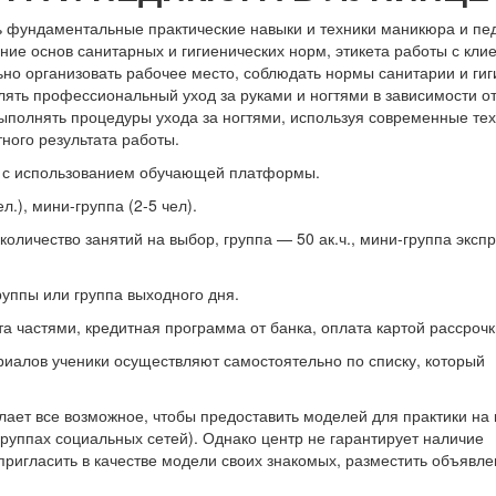
 фундаментальные практические навыки и техники маникюра и пе
ние основ санитарных и гигиенических норм, этикета работы с кли
ьно организовать рабочее место, соблюдать нормы санитарии и гиг
ять профессиональный уход за руками и ногтями в зависимости от
ыполнять процедуры ухода за ногтями, используя современные те
ного результата работы.
 с использованием обучающей платформы.
л.), мини-группа (2-5 чел).
оличество занятий на выбор, группа — 50 ак.ч., мини-группа эксп
руппы или группа выходного дня.
 частями, кредитная программа от банка, оплата картой рассрочк
иалов ученики осуществляют самостоятельно по списку, который
ает все возможное, чтобы предоставить моделей для практики на 
руппах социальных сетей). Однако центр не гарантирует наличие
пригласить в качестве модели своих знакомых, разместить объявле