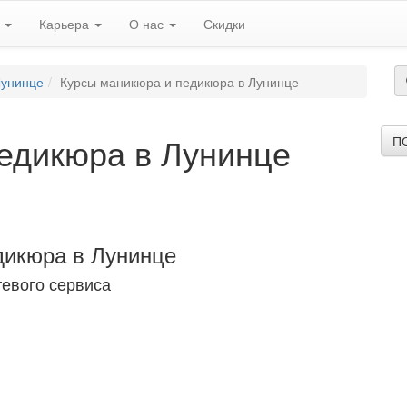
ь
Карьера
О нас
Скидки
Лунинце
Курсы маникюра и педикюра в Лунинце
едикюра в Лунинце
П
дикюра в Лунинце
тевого сервиса