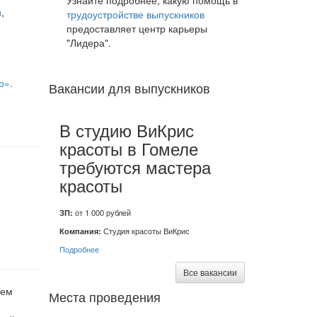
Узнайте подробнее, какую помощь в
й
,
трудоустройстве выпускников
предоставляет центр карьеры
"Лидера".
р».
Вакансии для выпускников
В студию ВиКрис
красоты в Гомеле
требуются мастера
красоты
ЗП:
от 1 000 рублей
Компания:
Студия красоты ВиКрис
Подробнее
Все вакансии
лем
Места проведения