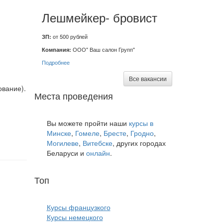
Лешмейкер- бровист
ЗП:
от 500 рублей
Компания:
ООО" Ваш салон Групп"
Подробнее
Все вакансии
ование).
Места проведения
Вы можете пройти наши
курсы в
Минске
,
Гомеле
,
Бресте
,
Гродно
,
Могилеве
,
Витебске
, других городах
Беларуси и
онлайн
.
Топ
курсов языков:
Курсы французкого
Курсы немецкого