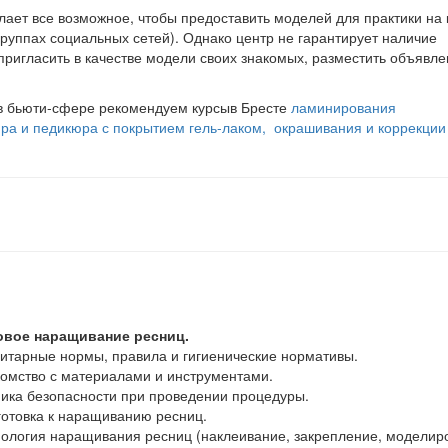
ает все возможное, чтобы предоставить моделей для практики на 
руппах социальных сетей). Однако центр не гарантирует наличие
пригласить в качестве модели своих знакомых, разместить объявле
в бьюти-сфере рекомендуем курсыв Бресте
ламинирования
ра и педикюра с покрытием гель-лаком,
окрашивания и коррекции
ковое наращивание ресниц.
итарные нормы, правила и гигиенические нормативы.
комство с материалами и инструментами.
ника безопасности при проведении процедуры.
готовка к наращиванию ресниц.
нология наращивания ресниц (наклеивание, закрепление, моделир