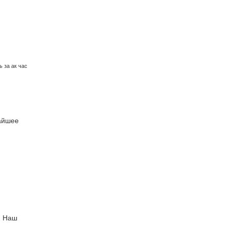
 за ак час
айшее
. Наш