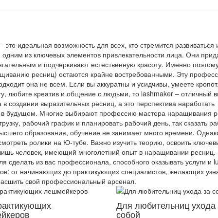
- это идеальная возможность для всех, кто стремится развиваться 
я одним из ключевых элементов привлекательности лица. Они при
тягательным и подчеркивают естественную красоту. Именно поэтом
ращиванию ресниц) остаются крайне востребованными. Эту профес
дходит она не всем. Если вы аккуратны и усидчивы, умеете кропот
, любите креатив и общение с людьми, то lashmaker – отличный 
а в создании выразительных ресниц, а это перспектива наработать
ь в будущем. Многие выбирают профессию мастера наращивания 
рузку, рабочий график и планировать рабочий день, так сказать ра
сшего образования, обучение не занимает много времени. Однак
смотреть ролики на Ю-тубе. Важно изучить теорию, освоить ключев
 лишь человек, имеющий многолетний опыт в наращивании ресниц.
ля сделать из вас профессионала, способного оказывать услуги и lu
иков: от начинающих до практикующих специалистов, желающих узн
расшить свой профессиональный арсенал.
рактикующих
Для любительниц ухода 
йкеров
собой