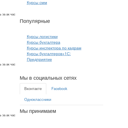
Курсы смм
 за ак час
Популярные
курсы бизнеса:
Курсы логистики
Курсы бухгалтера
Курсы инспектора по кадрам
Курсы бухгалтеров+1С:
Предприятие
 за ак час
Мы в социальных сетях
Вконтакте
Facebook
Одноклассники
Мы принимаем
 за ак час