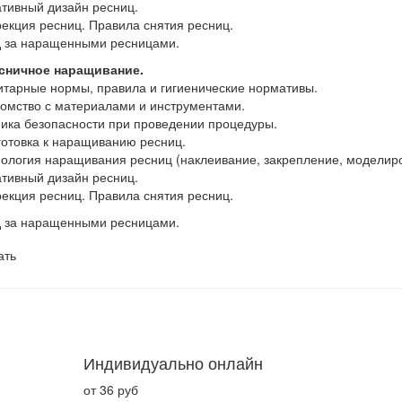
ативный дизайн ресниц.
рекция ресниц. Правила снятия ресниц.
д за наращенными ресницами.
есничное наращивание.
итарные нормы, правила и гигиенические нормативы.
комство с материалами и инструментами.
ника безопасности при проведении процедуры.
готовка к наращиванию ресниц.
нология наращивания ресниц (наклеивание, закрепление, моделир
ативный дизайн ресниц.
рекция ресниц. Правила снятия ресниц.
д за наращенными ресницами.
ать
Индивидуально онлайн
от 36 руб