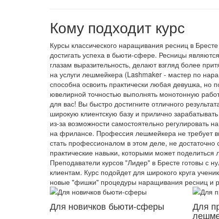
Кому подходит курс
Курсы классического наращивания ресниц в Бресте 
достигать успеха в бьюти-сфере. Ресницы являютс
глазам выразительность, делают взгляд более при
на услуги лешмейкера (Lashmaker - мастер по на
способна освоить практически любая девушка, но по
ювелирной точностью выполнять монотонную работу
для вас! Вы быстро достигните отличного результат
широкую клиентскую базу и прилично зарабатыват
из-за возможности самостоятельно регулировать наг
на фрилансе. Профессия лешмейкера не требует вы
стать профессионалом в этом деле, не достаточно 
практические навыки, которыми может поделиться
Преподаватели курсов "Лидер" в Бресте готовы с ну
клиентам. Курс подойдет для широкого круга учен
новые "фишки" процедуры наращивания ресниц и 
Для новичков бьюти-сферы
Для п
лешме