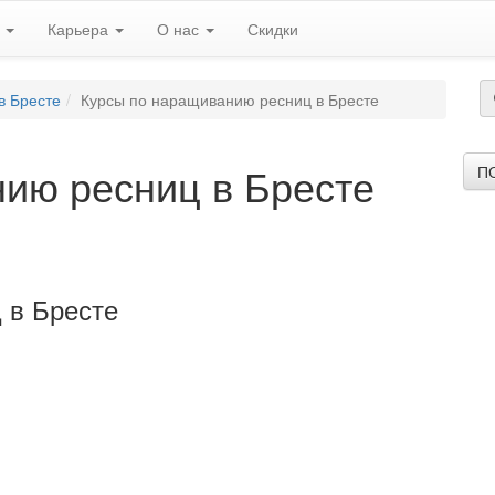
ь
Карьера
О нас
Скидки
в Бресте
Курсы по наращиванию ресниц в Бресте
ию ресниц в Бресте
П
 в Бресте