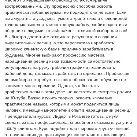
востребованными. Эту профессию способна освоить
практически любая девушка, но подходит она не всем. Если
вы аккуратны и усидчивы, умеете кропотливо и с ювелирной
точностью выполнять монотонную работу, любите креатив и
общение с людьми, то lashmaker – отличный выбор для вас!
Вы быстро достигните отличного результата в создании
выразительных ресниц, а это перспектива наработать
широкую клиентскую базу и прилично зарабатывать в
будущем. Многие выбирают профессию мастера
наращивания ресниц из-за возможности самостоятельно
регулировать нагрузку, рабочий график и планировать
рабочий день, так сказать работать на фрилансе. Профессия
лешмейкера не требует высшего образования, обучение не
занимает много времени. Однако, чтобы стать
профессионалом в этом деле, не достаточно смотреть ролики
на Ю-тубе. Важно изучить теорию, освоить ключевые
практические навыки, которыми может поделиться лишь
человек, имеющий многолетний опыт в наращивании ресниц.
Преподаватели курсов "Лидер" в Рогачеве готовы с нуля
сделать из вас профессионала, способного оказывать услуги и
luxury-клиентам. Курс подойдет для широкого круга учеников:
от начинающих до практикующих специалистов, желающих