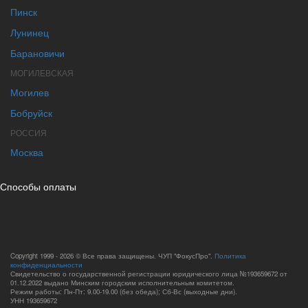
Пинск
Лунинец
Барановичи
МОГИЛЕВСКАЯ
Могилев
Бобруйск
РОССИЯ
Москва
Способы оплаты
Copyright 1999 - 2026 © Все права защищены. ЧУП "ФокусПро".
Политика
конфиденциальности
Свидетельство о государственной регистрации юридического лица №193659672 от
01.12.2022 выдано Минским городским исполнительным комитетом.
Режим работы: Пн-Пт: 9.00-19.00 (без обеда); Сб-Вс (выходные дни).
УНН 193659672