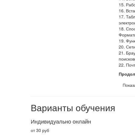
15. Раб
16. Вст
17. Таб
электро
18. Спо
Формати
19. Фун
20. Сет
21. Бра
поисков
22. Поч
Продол
Показ
Варианты обучения
Индивидуально онлайн
от 30 руб