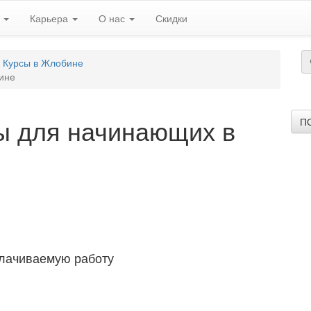
ь
Карьера
О нас
Скидки
Курсы в Жлобине
ине
ы для начинающих в
П
плачиваемую работу