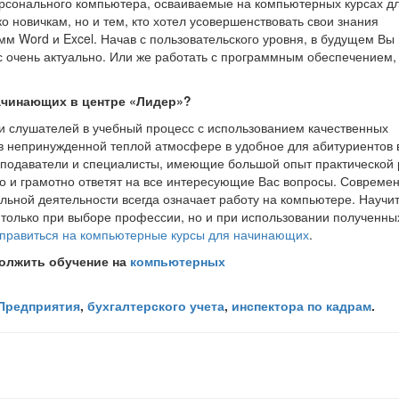
ерсонального компьютера, осваиваемые на компьютерных курсах д
о новичкам, но и тем, кто хотел усовершенствовать свои знания
м Word и Excel. Начав с пользовательского уровня, в будущем Вы
с очень актуально. Или же работать с программным обеспечением,
начинающих в центре «Лидер»?
и слушателей в учебный процесс с использованием качественных
 в непринужденной теплой атмосфере в удобное для абитуриентов 
подаватели и специалисты, имеющие большой опыт практической 
 и грамотно ответят на все интересующие Вас вопросы. Совреме
льной деятельности всегда означает работу на компьютере. Научи
е только при выборе профессии, но и при использовании полученны
тправиться на компьютерные курсы для начинающих
.
должить обучение на
компьютерных
 Предприятия
,
бухгалтерского учета
,
инспектора по кадрам
.