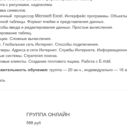
ота с рисунками, надписями.
авка символов.
личный процессор Microsoft Excel. Интерфейс программы. Объект
нной таблицы. Формат ячейки и представления данных.
собы ввода и редактирования данных. Простые вычисления.
рование таблиц.
кции. Сложные вычисления.
и. Глобальная сеть Интернет. Способы подключения.
узеры. Адреса в сети Интернет. Службы Интернета. Информационн
ые системы. Стратегия поиска.
товые клиенты. Создание почтового ящика. Работа с E-mail.
жительность обучения:
группа — 20 ак.ч., индивидуально — 16 а
ать
ГРУППА ОНЛАЙН
588 руб