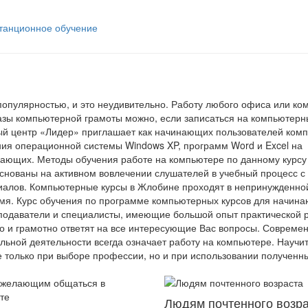
танционное обучение
опулярностью, и это неудивительно. Работу любого офиса или ко
азы компьютерной грамоты можно, если записаться на компьютер
й центр «Лидер» приглашает как начинающих пользователей комп
нания операционной системы Windows XP, программ Word и Excel на
ающих. Методы обучения работе на компьютере по данному курсу
снованы на активном вовлечении слушателей в учебный процесс с
иалов. Компьютерные курсы в Жлобине проходят в непринужденно
мя. Курс обучения по программе компьютерных курсов для начин
одаватели и специалисты, имеющие большой опыт практической 
 и грамотно ответят на все интересующие Вас вопросы. Совреме
льной деятельности всегда означает работу на компьютере. Научи
е только при выборе профессии, но и при использовании полученн
Людям почтенного возр