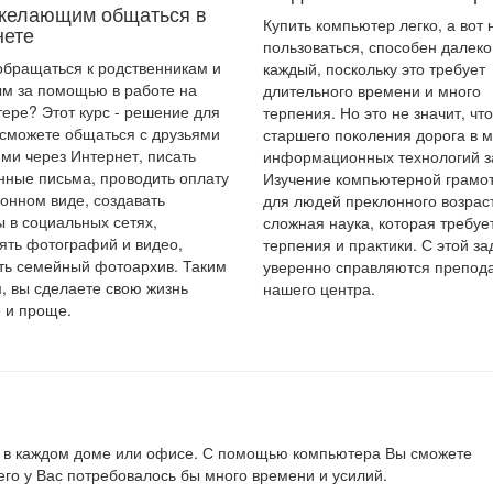
желающим общаться в
Купить компьютер легко, а вот 
нете
пользоваться, способен далеко
обращаться к родственникам и
каждый, поскольку это требует
м за помощью в работе на
длительного времени и много
ере? Этот курс - решение для
терпения. Но это не значит, чт
 сможете общаться с друзьями
старшего поколения дорога в 
ими через Интернет, писать
информационных технологий з
нные письма, проводить оплату
Изучение компьютерной грамо
ронном виде, создавать
для людей преклонного возраст
ы в социальных сетях,
сложная наука, которая требуе
ять фотографий и видео,
терпения и практики. С этой з
ть семейный фотоархив. Таким
уверенно справляются препод
, вы сделаете свою жизнь
нашего центра.
 и проще.
ю в каждом доме или офисе. С помощью компьютера Вы сможете
его у Вас потребовалось бы много времени и усилий.