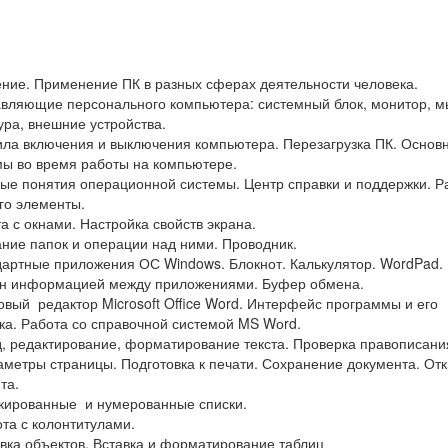
ение. Применение ПК в разных сферах деятельности человека.
авляющие персонального компьютера: системный блок, монитор, м
ура, внешние устройства.
ила включения и выключения компьютера. Перезагрузка ПК. Основ
ы во время работы на компьютере.
вые понятия операционной системы. Центр справки и поддержки. Р
его элементы.
та с окнами. Настройка свойств экрана.
ание папок и операции над ними. Проводник.
дартные приложения ОС Windows. Блокнот. Калькулятор. WordPad. P
ен информацией между приложениями. Буфер обмена.
товый редактор Microsoft Office Word. Интерфейс программы и его
ка. Работа со справочной системой MS Wоrd.
д, редактирование, форматирование текста. Проверка правописани
аметры страницы. Подготовка к печати. Сохранение документа. От
та.
кированные и нумерованные списки.
ота с колонтитулами.
авка объектов. Вставка и форматирование таблиц