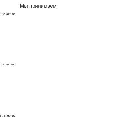
Мы принимаем
 за ак час
 за ак час
 за ак час