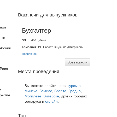
Вакансии для выпускников
ышь,
Бухгалтер
ные
ЗП:
от 400 рублей
Компания:
ИП Савостьян Денис Дмитриевич
абочий
Подробнее
Все вакансии
aint.
Места проведения
Вы можете пройти наши
курсы в
я.
Минске
,
Гомеле
,
Бресте
,
Гродно
,
крытие
Могилеве
,
Витебске
, других городах
Беларуси и
онлайн
.
Топ
курсов языков: