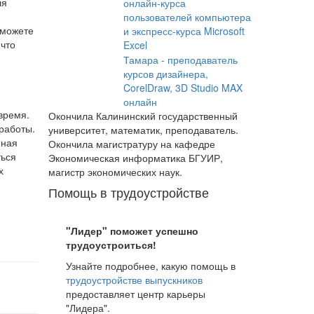
ля
онлайн-курса
пользователей компьютера
 можете
и экспресс-курса Microsoft
 что
Excel
Тамара - преподаватель
курсов дизайнера,
CorelDraw, 3D Studio MAX
онлайн
время.
Окончила Калининский государственный
работы.
университет, математик, преподаватель.
нная
Окончила магистратуру на кафедре
ться
Экономическая информатика БГУИР,
х
магистр экономических наук.
Помощь в трудоустройстве
"Лидер" поможет успешно
трудоустроиться!
Узнайте подробнее, какую помощь в
трудоустройстве выпускников
предоставляет центр карьеры
"Лидера".