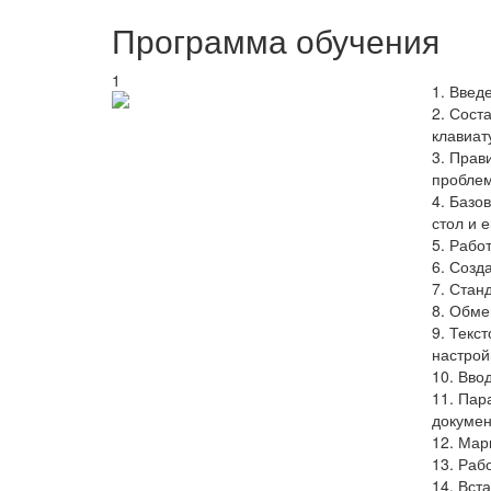
Программа обучения
1
1. Введ
2. Сост
клавиат
3. Прав
проблем
4. Базо
стол и 
5. Рабо
6. Созд
7. Стан
8. Обм
9. Текс
настрой
10. Вво
11. Пар
докумен
12. Мар
13. Раб
14. Вст