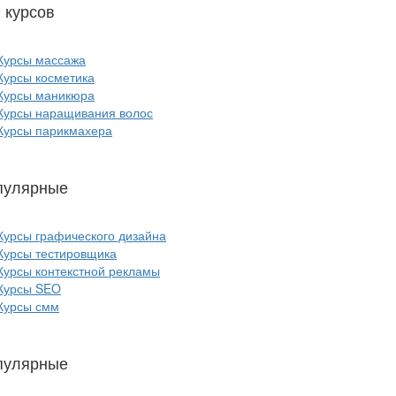
 курсов
красоты:
Курсы массажа
Курсы косметика
Курсы маникюра
Курсы наращивания волос
Курсы парикмахера
пулярные
курсы ИТ:
Курсы графического дизайна
Курсы тестировщика
Курсы контекстной рекламы
Курсы SEO
Курсы смм
пулярные
курсы бизнеса: