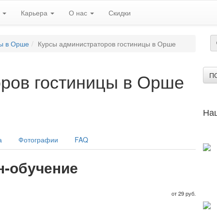
ь
Карьера
О нас
Скидки
ы в Орше
Курсы администраторов гостиницы в Орше
ров гостиницы в Орше
П
На
а
Фотографии
FAQ
н-обучение
от 29 руб.