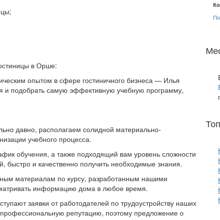
Ко
ицы;
По
Ме
остиницы в Орше:
ическим опытом в сфере гостиничного бизнеса — Илья
я и подобрать самую эффективную учебную программу,
То
ьно давно, располагаем солидной материально-
низации учебного процесса.
афик обучения, а также подходящий вам уровень сложности
ой, быстро и качественно получить необходимые знания.
онным материалам по курсу, разработанным нашими
сматривать информацию дома в любое время.
тупают заявки от работодателей по трудоустройству наших
 профессиональную репутацию, поэтому предложение о