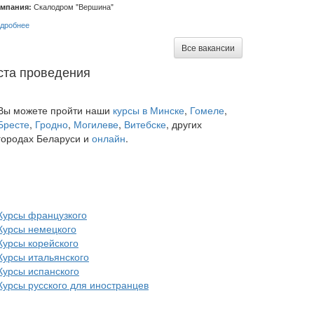
мпания:
Скалодром "Вершина"
дробнее
Все вакансии
ста проведения
Вы можете пройти наши
курсы в Минске
,
Гомеле
,
Бресте
,
Гродно
,
Могилеве
,
Витебске
, других
городах Беларуси и
онлайн
.
п
курсов языков:
Курсы французкого
Курсы немецкого
Курсы корейского
Курсы итальянского
Курсы испанского
Курсы русского для иностранцев