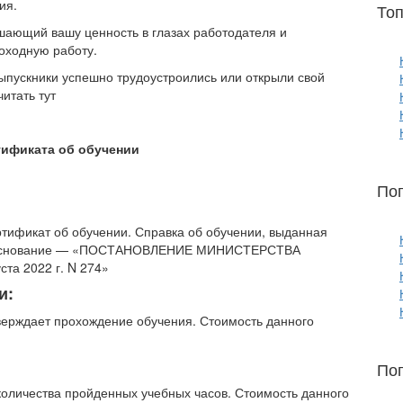
ия.
Топ
шающий вашу ценность в глазах работодателя и
оходную работу.
ыпускники успешно трудоустроились или открыли свой
итать тут
тификата об обучении
По
ертификат об обучении. Справка об обучении, выданная
ой. Основание — «ПОСТАНОВЛЕНИЕ МИНИСТЕРСТВА
а 2022 г. N 274»
и:
верждает прохождение обучения. Стоимость данного
По
количества пройденных учебных часов. Стоимость данного