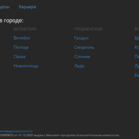
курсы
Карьера
в городе:
ВИТЕБСКАЯ
ГРОДНЕНСКАЯ
Б
Витебск
Гродно
Б
Полоцк
Сморгонь
К
Орша
Слоним
П
Новополоцк
Лида
Л
Б
 конфиденциальности
93659672 от 01.12.2022 выдано Минским городским исполнительным комитетом.