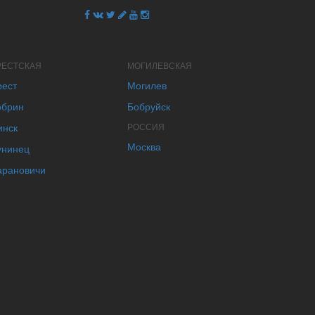
РЕСТСКАЯ
МОГИЛЕВСКАЯ
рест
Могилев
обрин
Бобруйск
инск
РОССИЯ
Москва
унинец
арановичи