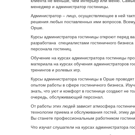
клиента не меньше, чем интерьер или меню. Самые
менеджер и администратор гостиницы.
Администратор – лицо, осуществляющее в ней такти
решения любых поставленных ими вопросов. Всему 
Орше.
Курсы администратора гостиницы
откроют перед ва
разработана специалистами гостиничного бизнеса
персонала гостиниц.
Обучение на курсах администратора гостиницы пр
о
материала на курсах обучения администраторов гос
тренингов и ролевых игр.
Курсы администратора гостиницы в Орше
проводят
опытом работы в сфере гостиничного бизнеса. Изуча
знать, что уют и комфорт в гостинице создают не т
очередь, обслуживающий персонал.
От работы этих людей зависит атмосфера гостинич
технологии приема и обслуживания гостей, этику д
Вы станете профессиональным работником гостинич
Что изучат слушатели на курсах администратора го