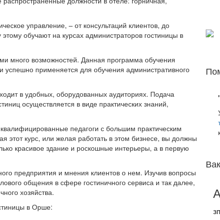
 распространенные должности в отеле: горничная,
ческое управление, – от консультаций клиентов, до
этому обучают на курсах администраторов гостиницы в
ми много возможностей. Данная программа обучения
 и успешно применяется для обучения административного
Пом
ходит в удобных, оборудованных аудиториях. Подача
тиниц осуществляется в виде практических знаний,
 квалифицированные педагоги с большим практическим
я этот курс, или желая работать в этом бизнесе, вы должны
олько красивое здание и роскошные интерьеры, а в первую
Вак
ного предприятия и мнения клиентов о нем. Изучив вопросы
елового общения в сфере гостиничного сервиса и так далее,
А
ного хозяйства.
стиницы в Орше:
ЗП