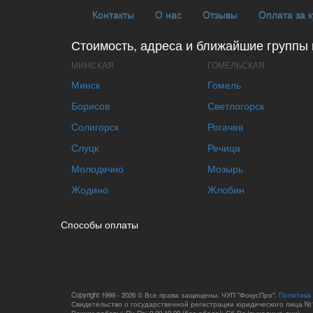
Контакты
О нас
Отзывы
Оплата за 
Стоимость, адреса и ближайшие группы 
МИНСКАЯ
ГОМЕЛЬСКАЯ
Минск
Гомель
Борисов
Светлогорск
Солигорск
Рогачев
Слуцк
Речица
Молодечно
Мозырь
Жодино
Жлобин
Способы оплаты
Copyright 1999 - 2026 © Все права защищены. ЧУП "ФокусПро".
Политика
Свидетельство о государственной регистрации юридического лица №1