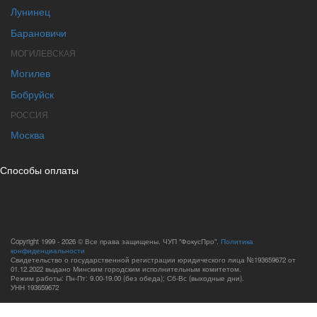
Лунинец
Барановичи
МОГИЛЕВСКАЯ
Могилев
Бобруйск
РОССИЯ
Москва
Способы оплаты
Copyright 1999 - 2026 © Все права защищены. ЧУП "ФокусПро".
Политика
конфиденциальности
Свидетельство о государственной регистрации юридического лица №193659672 от
01.12.2022 выдано Минским городским исполнительным комитетом.
Режим работы: Пн-Пт: 9.00-19.00 (без обеда); Сб-Вс (выходные дни).
УНН 193659672