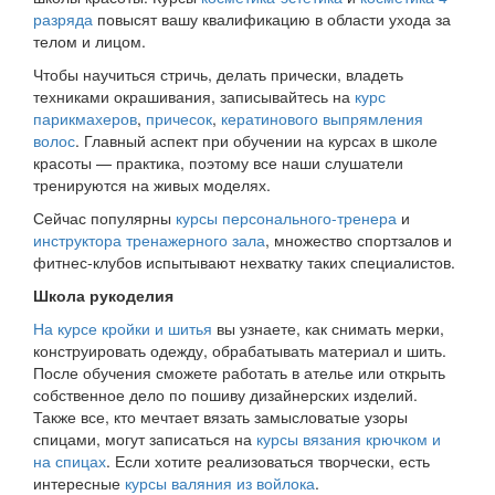
разряда
повысят вашу квалификацию в области ухода за
телом и лицом.
Чтобы научиться стричь, делать прически, владеть
техниками окрашивания, записывайтесь на
курс
парикмахеров
,
причесок
,
кератинового выпрямления
волос
. Главный аспект при обучении на курсах в школе
красоты — практика, поэтому все наши слушатели
тренируются на живых моделях.
Сейчас популярны
курсы персонального-тренера
и
инструктора тренажерного зала
, множество спортзалов и
фитнес-клубов испытывают нехватку таких специалистов.
Школа рукоделия
На курсе кройки и шитья
вы узнаете, как снимать мерки,
конструировать одежду, обрабатывать материал и шить.
После обучения сможете работать в ателье или открыть
собственное дело по пошиву дизайнерских изделий.
Также все, кто мечтает вязать замысловатые узоры
спицами, могут записаться на
курсы вязания крючком и
на спицах
. Если хотите реализоваться творчески, есть
интересные
курсы валяния из войлока
.